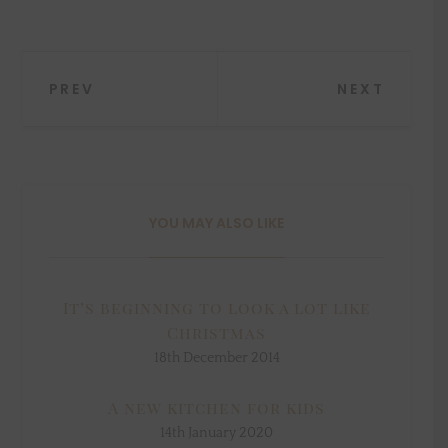
Post
PREV
NEXT
navigation
YOU MAY ALSO LIKE
It’s beginning to look a lot like
Christmas
18th December 2014
A new kitchen for kids
14th January 2020